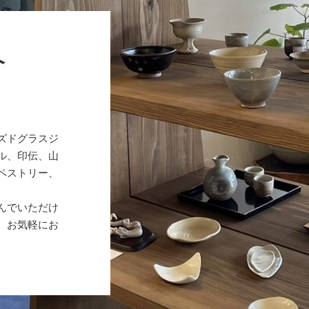
介
ズドグラスジ
ル、印伝、山
ペストリー、
んでいただけ
、お気軽にお