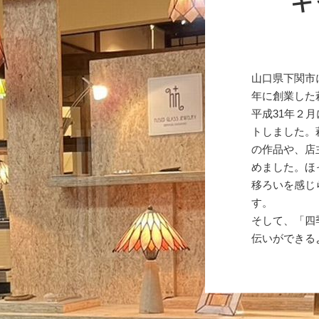
ギ
山口県下関市
年に創業した
平成31年２
トしました。
の作品や、店
めました。ほ
移ろいを感じ
す。
そして、「四
伝いができる